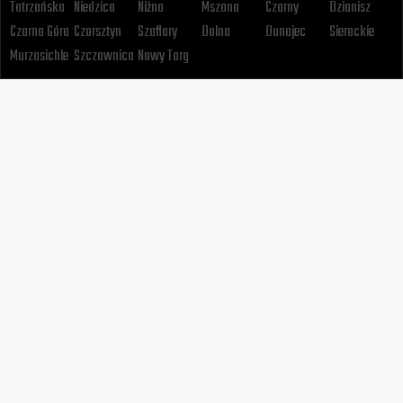
Tatrzańska
Niedzica
Niżna
Mszana
Czarny
Dzianisz
Czarna Góra
Czorsztyn
Szaflary
Dolna
Dunajec
Sierockie
Murzasichle
Szczawnica
Nowy Targ