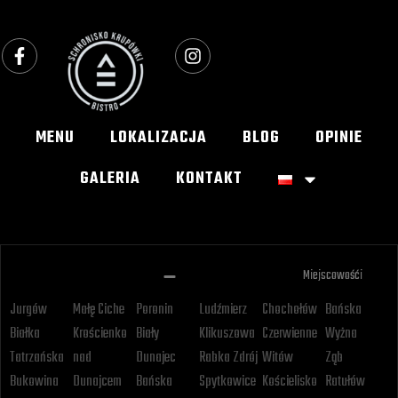
MENU
LOKALIZACJA
BLOG
OPINIE
GALERIA
KONTAKT
Miejscowośći
Jurgów
Małę Ciche
Poronin
Ludźmierz
Chochołów
Bańska
Białka
Krościenko
Biały
Klikuszowa
Czerwienne
Wyżna
Tatrzańska
nad
Dunajec
Rabka Zdrój
Witów
Ząb
Bukowina
Dunajcem
Bańska
Spytkowice
Kościelisko
Ratułów